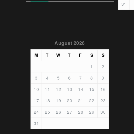
31
August 2026
M
T
W
T
F
S
S
1
2
3
4
5
6
7
8
9
10
11
12
13
14
15
16
17
18
19
20
21
22
23
24
25
26
27
28
29
30
31